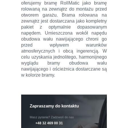
oferujemy bramę RollMatic jako bramę
rolowaną na zewnątrz do montażu przed
otworem garażu. Brama rolowana na
zewnątrz jest dostarczana jako kompletny
pakiet z optymalnie dopasowanym
napędem. Umieszczona wokół napędu
obudowa wału nawijającego chroni go
przed wpływem warunków
atmosferycznych i obcą ingerencją.
W
celu uzyskania jednolitego, harmonijnego
wyglądu bramy obudowa wału
nawijającego i ościeżnica dostarczane są
w kolorze bramy.
Zapraszamy do kontaktu
Masz pytania? Zadzwoń do nas
+48 32 469 00 31