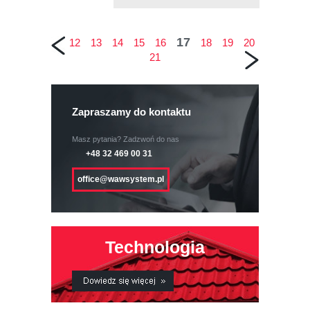
17
12
13
14
15
16
18
19
20
21
Zapraszamy do kontaktu
Masz pytania? Zadzwoń do nas
+48 32 469 00 31
office@wawsystem.pl
Technologia